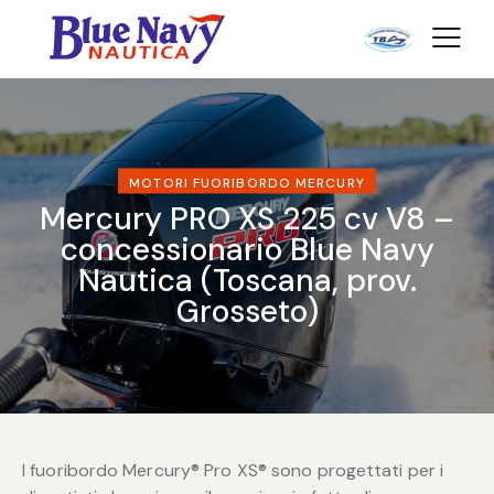
MOTORI FUORIBORDO MERCURY
Mercury PRO XS 225 cv V8 –
concessionario Blue Navy
Nautica (Toscana, prov.
Grosseto)
I fuoribordo Mercury® Pro XS® sono progettati per i