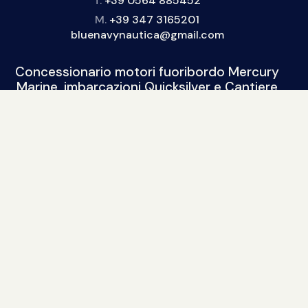
T.
+39 0564 885452
M.
+39 347 3165201
bluenavynautica@gmail.com
Concessionario motori fuoribordo Mercury
Marine, imbarcazioni Quicksilver e Cantiere
Marinello, gommoni SPX Rib, 2Bar, Solemar,
BSC.
BLUE NAVY NAUTICA
Nuovo
|
Usato
| Seguici sui social:
© 2015 / 2022. Tutti i diritti riservati. Sito realizzato da
Piramedia.it
repliche di orologi