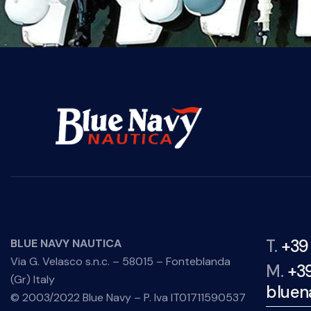
T.
+39
BLUE NAVY NAUTICA
Via G. Velasco s.n.c. – 58015 – Fonteblanda
M.
+3
(Gr) Italy
bluen
© 2003/2022 Blue Navy – P. Iva IT01711590537