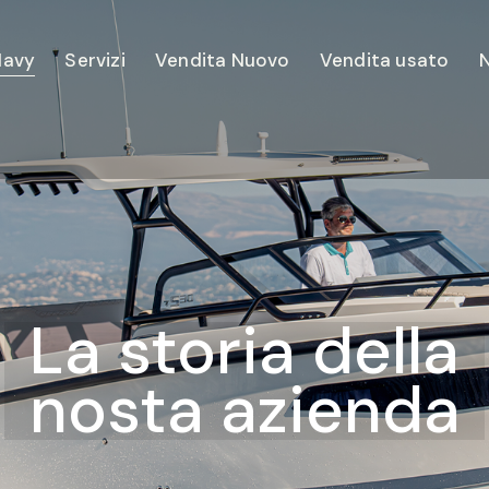
Navy
Servizi
Vendita Nuovo
Vendita usato
N
La storia della
nosta azienda