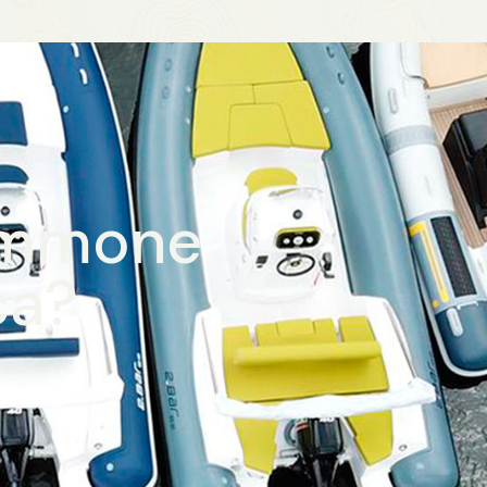
gommone
ca?