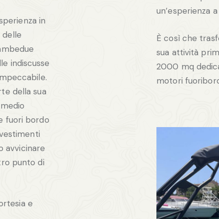
un’esperienza a
esperienza in
 delle
È così che tras
, ambedue
sua attività prim
le indiscusse
2000 mq dedicat
 impeccabile.
motori fuoribor
te della sua
i medio
e fuori bordo
nvestimenti
no avvicinare
tro punto di
cortesia e
,