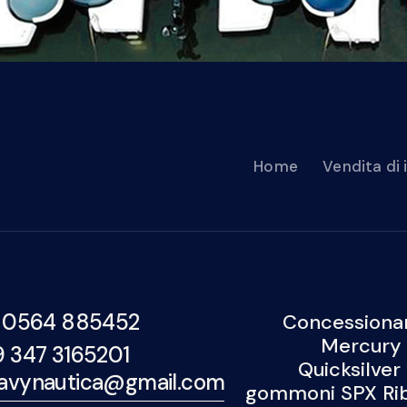
Home
Vendita di
 0564 885452
Concessionar
Mercury 
9 347 3165201
Quicksilver
avynautica@gmail.com
gommoni SPX Rib,