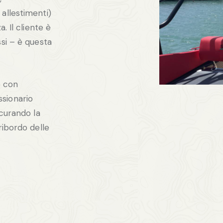
allestimenti)
. Il cliente è
ssi – è questa
e con
sionario
 curando la
ribordo delle