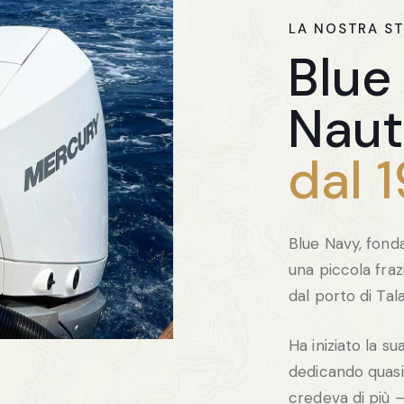
LA NOSTRA S
Blue
Naut
dal 
Blue Navy, fonda
una piccola fra
dal porto di Ta
Ha iniziato la s
dedicando quasi 
credeva di più 