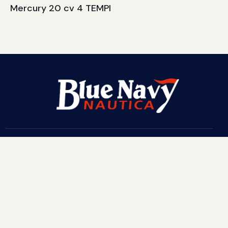
Mercury 20 cv 4 TEMPI
BLUE NAVY NAUTICA
Via G. Velasco s.n.c. – 58015 – Fonteblanda (Gr) Italy
© 2003/2022 Blue Navy – P. Iva IT01711590537
Privacy & Cookies Policy
T.
+39 0564 885452
M.
+39 347 3165201