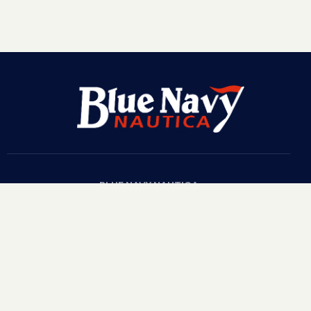
BLUE NAVY NAUTICA
Via G. Velasco s.n.c. – 58015 – Fonteblanda (Gr) Italy
© 2003/2022 Blue Navy – P. Iva IT01711590537
Privacy & Cookies Policy
T.
+39 0564 885452
M.
+39 347 3165201
bluenavynautica@gmail.com