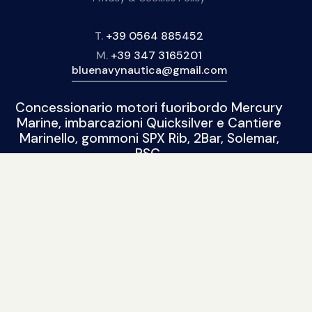
T.
+39 0564 885452
M.
+39 347 3165201
bluenavynautica@gmail.com
Concessionario motori fuoribordo Mercury
Marine, imbarcazioni Quicksilver e Cantiere
Marinello, gommoni SPX Rib, 2Bar, Solemar,
BSC.
BLUE NAVY NAUTICA
Nuovo
|
Usato
| Seguici sui social:
© 2015 / 2022. Tutti i diritti riservati. Sito realizzato da
Piramedia.it
repliche di orologi