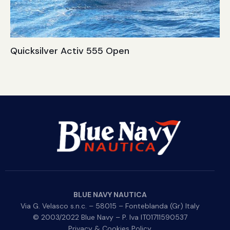
Quicksilver Activ 555 Open
BLUE NAVY NAUTICA
Via G. Velasco s.n.c. – 58015 – Fonteblanda (Gr) Italy
© 2003/2022 Blue Navy – P. Iva IT01711590537
Privacy & Cookies Policy