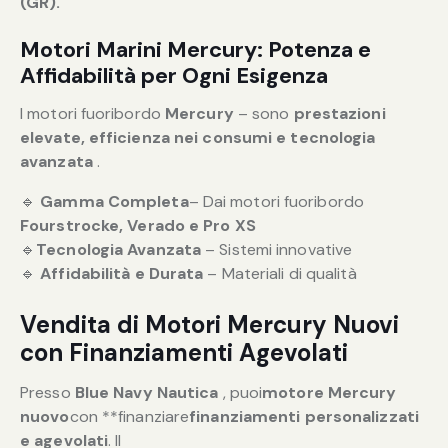
(GR).
Motori Marini Mercury: Potenza e
Affidabilità per Ogni Esigenza
I motori fuoribordo
Mercury
– sono
prestazioni
elevate, efficienza nei consumi e tecnologia
avanzata
.
🔹
Gamma Completa
– Dai motori fuoribordo
Fourstrocke,
Verado e Pro XS
🔹
Tecnologia Avanzata
– Sistemi innovative
🔹
Affidabilità e Durata
– Materiali di qualità
Vendita di Motori Mercury Nuovi
con Finanziamenti Agevolati
Presso
Blue Navy Nautica
, puoi
motore Mercury
nuovo
con **finanziare
finanziamenti personalizzati
e agevolati
. Il