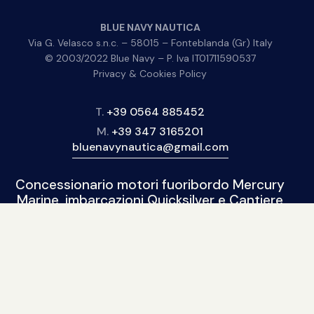
BLUE NAVY NAUTICA
Via G. Velasco s.n.c. – 58015 – Fonteblanda (Gr) Italy
© 2003/2022 Blue Navy – P. Iva IT01711590537
Privacy & Cookies Policy
T.
+39 0564 885452
M.
+39 347 3165201
bluenavynautica@gmail.com
Concessionario motori fuoribordo Mercury
Marine, imbarcazioni Quicksilver e Cantiere
Marinello, gommoni SPX Rib, 2Bar, Solemar,
BSC.
BLUE NAVY NAUTICA