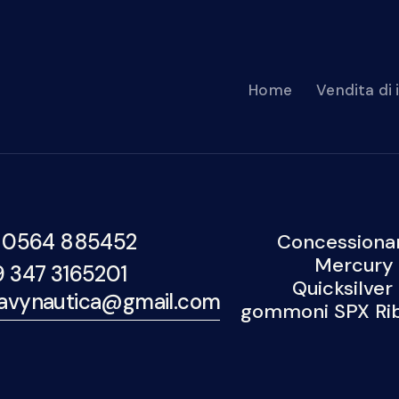
Home
Vendita di
 0564 885452
Concessionar
Mercury 
9 347 3165201
Quicksilver
avynautica@gmail.com
gommoni SPX Rib,