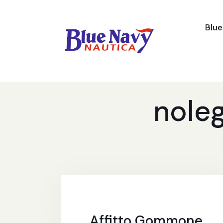
Blu
nole
Affitto Gommone