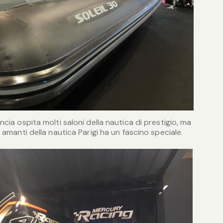
ncia ospita molti saloni della nautica di prestigio, ma
i amanti della nautica Parigi ha un fascino speciale.