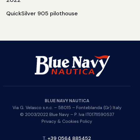
QuickSilver 905 pilothouse
BLUE NAVY NAUTICA
Via G. Velasco s.n.c. – 58015 – Fonteblanda (Gr) Italy
© 2003/2022 Blue Navy – P. Iva IT01711590537
Privacy & Cookies Policy
T.
+39 0564 885452