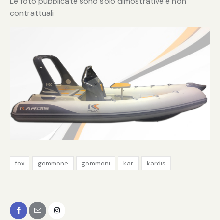
Le foto pubblicate sono solo dimostrative e non
contrattuali
fox
gommone
gommoni
kar
kardis