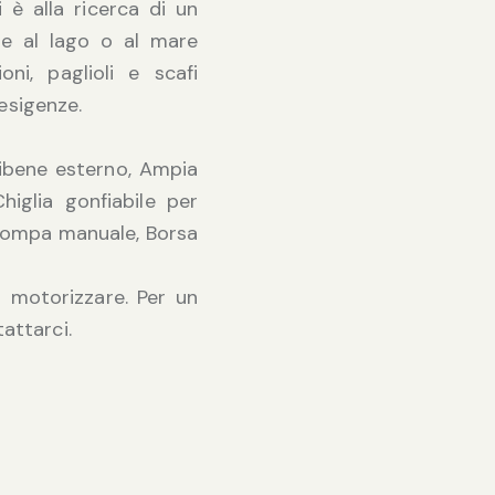
hi è alla ricerca di un
te al lago o al mare
ni, paglioli e scafi
 esigenze.
tibene esterno, Ampia
higlia gonfiabile per
- Pompa manuale, Borsa
da motorizzare. Per un
attarci.