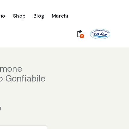
io
Shop
Blog
Marchi
0
mmone
o Gonfiabile
a