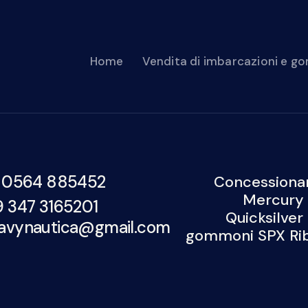
Home
Vendita di imbarcazioni e 
Compravendita di imbarcazioni usate
Contatti
 0564 885452
Concessionar
Mercury 
9 347 3165201
Quicksilver
avynautica@gmail.com
gommoni SPX Rib,