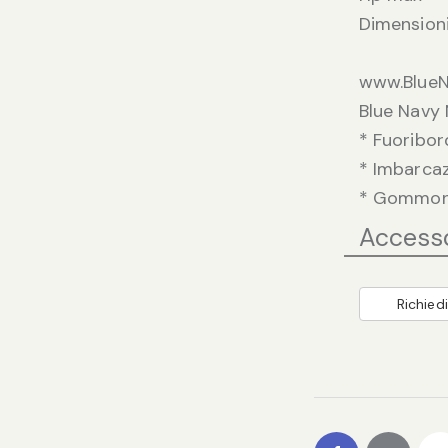
Dimensioni
www.BlueN
Blue Navy 
* Fuoribo
* Imbarcaz
* Gommoni
Access
Richiedi