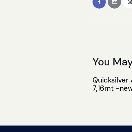
You May
Quicksilver
7,16mt -ne