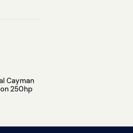
nal Cayman
Con 250hp