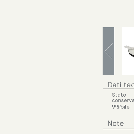
Dati te
Stato
conserva
one
Visibile
Note