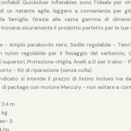
 gonfiabili Quicksilver Inflatables sono l’ideale per c
di un natante agile, leggero e conveniente per gi
lla famiglia. Grazie alla vasta gamma di dimensio
i, troverai sicuramente il prodotto perfetto per le tue
o - Ampio parabordo nero, Sedile regolabile - Tien
n nylon regolabile per il fissaggio del serbatoio, C
i superiori, Protezione chiglia, Anelli a D per traino 
porto - Kit di riparazione (senza colla).
indicato si intende il prezzo di listino incluso Iva 
 di package con motore Mercury - non esitare a cont
 2.4 m
8 kg
ax- 3
4 hp