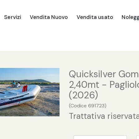
Servizi
Vendita Nuovo
Vendita usato
Nolegg
Imbarcazioni
Gommoni
Motori Fuori Bordo
Quicksilver Go
Ricambi e Accessori
2,40mt - Pagliol
(2026)
(
Codice
691723
)
Trattativa riservat