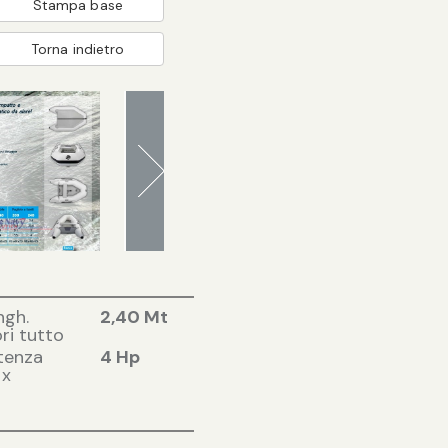
Stampa base
Torna indietro
ngh.
2,40 Mt
ri tutto
tenza
4 Hp
x