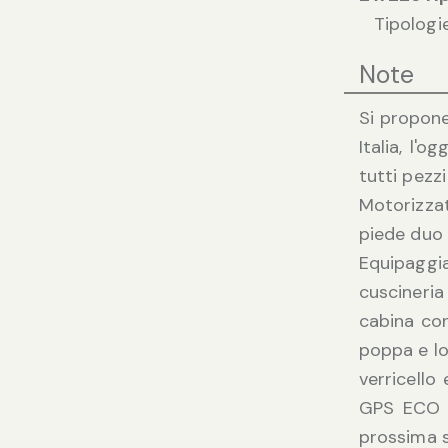
Tipologi
Note
Si propone
Italia, l'
tutti pezzi
Motorizza
piede duo 
Equipaggia
cuscineria
cabina con
poppa e lo
verricello
GPS ECO R
prossima s