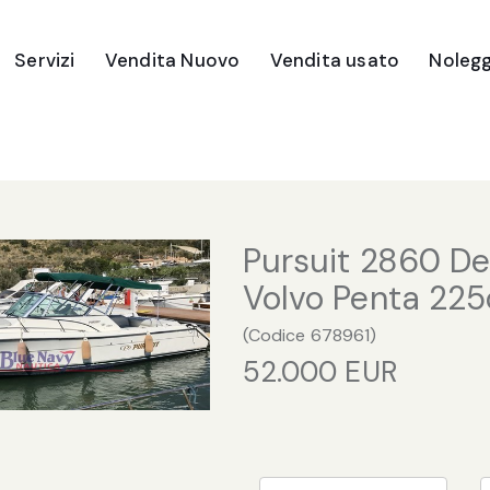
Servizi
Vendita Nuovo
Vendita usato
Nolegg
Imbarcazioni
Gommoni
Motori Fuori Bordo
Pursuit 2860 De
Ricambi e Accessori
Volvo Penta 225
(
Codice
678961
)
52.000 EUR