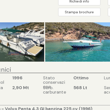
Richiedi info
Stampa brochure
cnici
1996
Stato
Ottimo
Lu
ol
conservazi
one
za
2,90 Mt
Serb.
568 Lt
Se
carburante
ac
 - Volvo Penta 4.3 GI benzina 225 cv (1996)