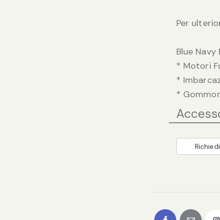
Per ulterio
Blue Navy 
* Motori 
* Imbarca
* Gommoni 
Access
Richiedi