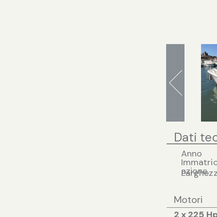
Dati te
Anno
Immatric
azione
Larghez
Motori
2 x 225 Hp