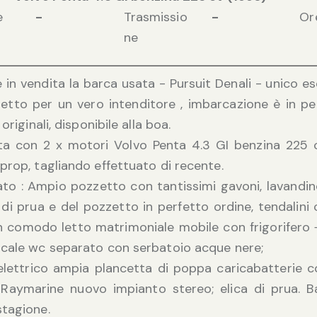
e
-
Trasmissio
-
Or
ne
 in vendita la barca usata - Pursuit Denali - unico 
oggetto per un vero intenditore , imbarcazione è in p
 originali, disponibile alla boa.
ta con 2 x motori Volvo Penta 4.3 GI benzina 225 c
prop, tagliando effettuato di recente.
to : Ampio pozzetto con tantissimi gavoni, lavandin
 di prua e del pozzetto in perfetto ordine, tendalini 
 comodo letto matrimoniale mobile con frigorifero 
cale wc separato con serbatoio acque nere;
 elettrico ampia plancetta di poppa caricabatterie c
aymarine nuovo impianto stereo; elica di prua. B
tagione.