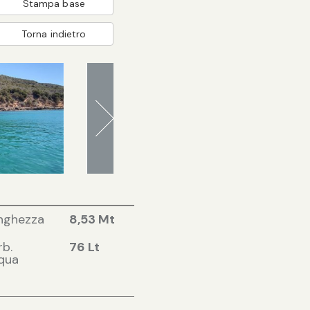
Stampa base
Torna indietro
nghezza
8,53 Mt
rb.
76 Lt
qua