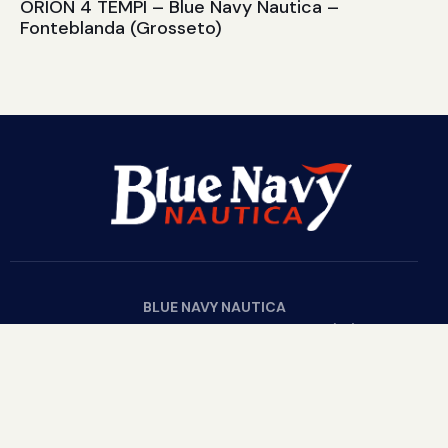
ORION 4 TEMPI – Blue Navy Nautica –
Fonteblanda (Grosseto)
BLUE NAVY NAUTICA
Via G. Velasco s.n.c. – 58015 – Fonteblanda (Gr) Italy
© 2003/2022 Blue Navy – P. Iva IT01711590537
Privacy & Cookies Policy
T.
+39 0564 885452