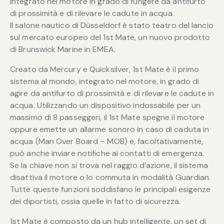
integrato nel motore in grado di fungere da antifurto
di prossimità e di rilevare le cadute in acqua.
Il salone nautico di Düsseldorf è stato teatro del lancio
sul mercato europeo del 1st Mate, un nuovo prodotto
di Brunswick Marine in EMEA.
Creato da Mercury e Quicksilver, 1st Mate è il primo
sistema al mondo, integrato nel motore, in grado di
agire da antifurto di prossimità e di rilevare le cadute in
acqua. Utilizzando un dispositivo indossabile per un
massimo di 8 passeggeri, il 1st Mate spegne il motore
oppure emette un allarme sonoro in caso di caduta in
acqua (Man Over Board – MOB) e, facoltativamente,
può anche inviare notifiche ai contatti di emergenza.
Se la chiave non si trova nel raggio d’azione, il sistema
disattiva il motore o lo commuta in modalità Guardian.
Tutte queste funzioni soddisfano le principali esigenze
dei diportisti, ossia quelle in fatto di sicurezza.
1st Mate è composto da un hub intelligente, un set di