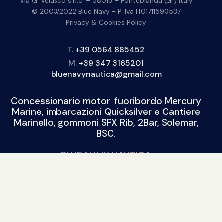
Via G. Velasco s.n.c. – 58015 – Fonteblanda (Gr) Italy
© 2003/2022 Blue Navy – P. Iva IT01711590537
Privacy & Cookies Policy
T.
+39 0564 885452
M.
+39 347 3165201
bluenavynautica@gmail.com
Concessionario motori fuoribordo Mercury
Marine, imbarcazioni Quicksilver e Cantiere
Marinello, gommoni SPX Rib, 2Bar, Solemar,
BSC.
BLUE NAVY NAUTICA
Nuovo
|
Usato
| Seguici sui social: