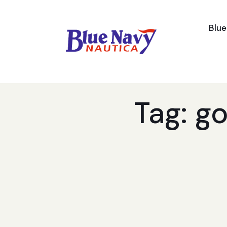
Blu
Tag: g