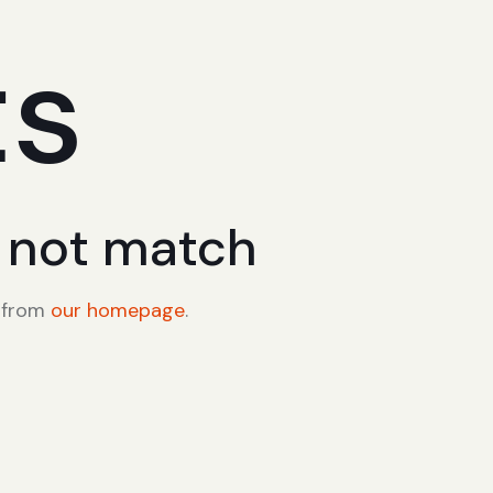
ts
d not match
t from
our homepage
.