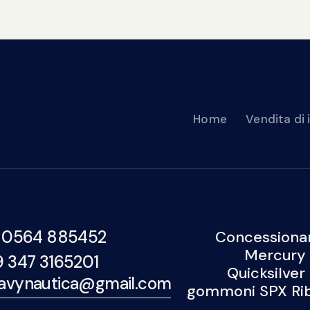
Home
Vendita di
 0564 885452
Concessionar
Mercury 
9 347 3165201
Quicksilver
avynautica@gmail.com
gommoni SPX Rib,