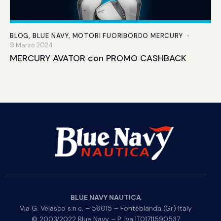
BLOG
,
BLUE NAVY
,
MOTORI FUORIBORDO MERCURY
9 Marzo 2024
MERCURY AVATOR con PROMO CASHBACK
BLUE NAVY NAUTICA
Via G. Velasco s.n.c. – 58015 – Fonteblanda (Gr) Italy
© 2003/2022 Blue Navy – P. Iva IT01711590537