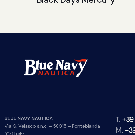
T.
+39
BLUE NAVY NAUTICA
Via G. Velasco s.n.c. – 58015 – Fonteblanda
M.
+3
(Gr) Italy