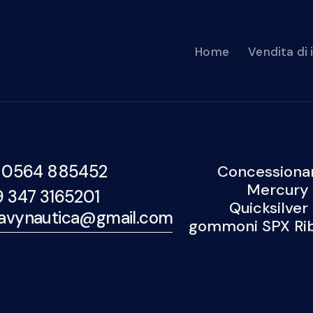
Home
Vendita di
 0564 885452
Concessionar
Mercury 
9 347 3165201
Quicksilver
avynautica@gmail.com
gommoni SPX Rib,