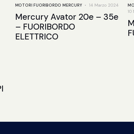
14 Marzo 2024
MOTORI FUORIBORDO MERCURY
MO
10
Mercury Avator 20e – 35e
M
– FUORIBORDO
F
ELETTRICO
I