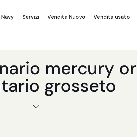
e Navy
Servizi
Vendita Nuovo
Vendita usato
nario mercury or
tario grosseto