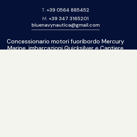
T.
+39 0564 885452
M.
+39 347 3165201
bluenavynautica@gmail.com
Concessionario motori fuoribordo Mercury
Marine, imbarcazioni Quicksilver e Cantiere
Marinello, gommoni SPX Rib, 2Bar, Solemar,
BSC.
BLUE NAVY NAUTICA
Nuovo
|
Usato
| Seguici sui social:
© 2015 / 2022. Tutti i diritti riservati. Sito realizzato da
Piramedia.it
repliche di orologi