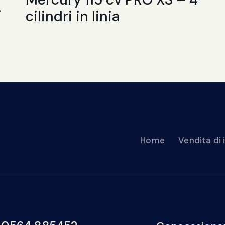
–
cilindri in linia
Home
Vendita di