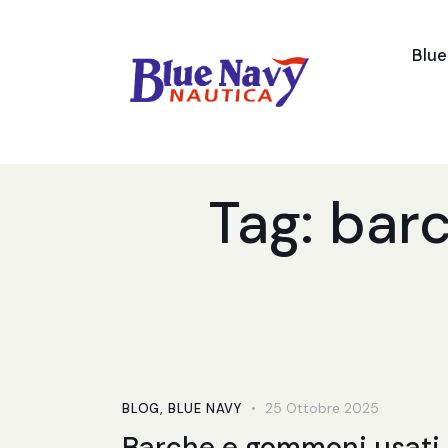
Blu
Tag: bar
25 Ottobre 2025
BLOG
,
BLUE NAVY
Barche e gommoni usati