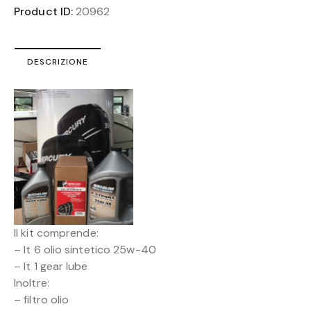
Product ID:
20962
DESCRIZIONE
Il kit comprende:
– lt 6 olio sintetico 25w-40
– lt 1 gear lube
Inoltre:
– filtro olio