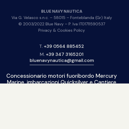
BLUE NAVY NAUTICA
Via G. Velasco s.n.c. – 58015 – Fonteblanda (Gr) Italy
© 2003/2022 Blue Navy – P. Iva IT01711590537
Privacy & Cookies Policy
T.
+39 0564 885452
M.
+39 347 3165201
bluenavynautica@gmail.com
Concessionario motori fuoribordo Mercury
Marine, imbarcazioni Quicksilver e Cantiere
Marinello, gommoni SPX Rib, 2Bar, Solemar,
BSC.
BLUE NAVY NAUTICA