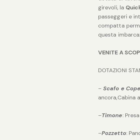
girevoli, la
Quic
passeggeri e int
compatta permet
questa imbarcazi
VENITE A SCOP
DOTAZIONI STA
–
Scafo e Cope
ancora,Cabina 
–
Timone
: Pres
–
Pozzetto
: Pan