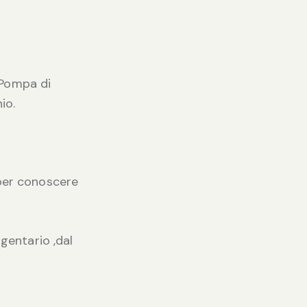
,Pompa di
io.
 per conoscere
rgentario ,dal