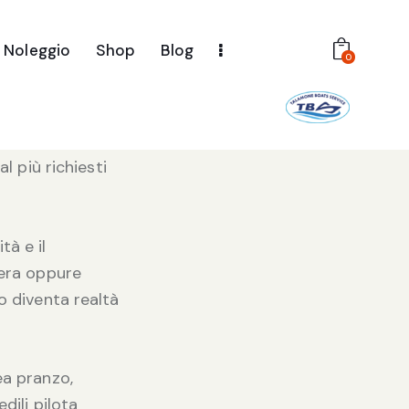
Noleggio
Shop
Blog
namico, che sa
0
perimentare le
l più richiesti
tà e il
iera oppure
o diventa realtà
ea pranzo,
dili pilota