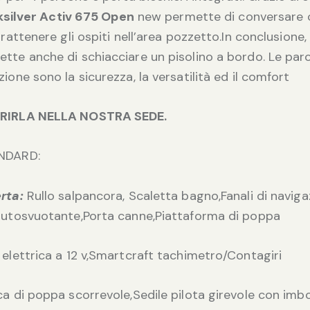
ksilver Activ 675 Open
new permette di conversare co
rattenere gli ospiti nell’area pozzetto.In conclusione,
te anche di schiacciare un pisolino a bordo. Le paro
one sono la sicurezza, la versatilità ed il comfort
RIRLA NELLA NOSTRA SEDE.
NDARD:
rta:
Rullo salpancora, Scaletta bagno,Fanali di navig
autosvuotante,Porta canne,Piattaforma di poppa
a elettrica a 12 v,Smartcraft tachimetro/Contagiri
ca di poppa scorrevole,Sedile pilota girevole con imbo