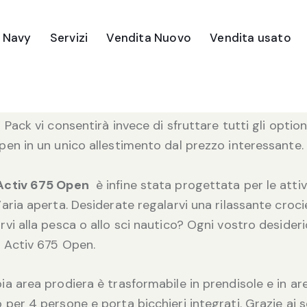
e Navy
Servizi
Vendita Nuovo
Vendita usato
uicksilver Activ 675 Open
è un design sportivo e di
n una portata fino a 8 persone, questa barca vi farà s
unzionalità in acqua.
 Pack vi consentirà invece di sfruttare tutti gli optiona
pen in un unico allestimento dal prezzo interessante.
 Activ 675 Open
è infine stata progettata per le attivi
’aria aperta. Desiderate regalarvi una rilassante croc
rvi alla pesca o allo sci nautico? Ogni vostro desideri
r Activ 675 Open.
ia area prodiera è trasformabile in prendisole e in ar
 per 4 persone e porta bicchieri integrati. Grazie ai se