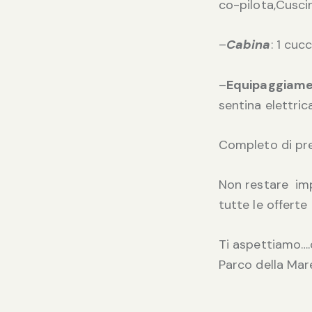
co-pilota,Cusci
–
Cabina
: 1 cuc
–
Equipaggiam
sentina elettric
Completo di pre
Non restare imp
tutte le offerte 
Ti aspettiamo….c
Parco della Mar