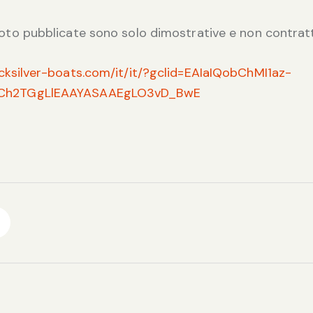
foto pubblicate sono solo dimostrative e non contratt
cksilver-boats.com/it/it/?gclid=EAIaIQobChMI1az-
Ch2TGgLlEAAYASAAEgLO3vD_BwE