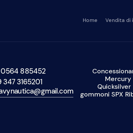
Home
Vendita di
 0564 885452
Concessionar
Mercury 
9 347 3165201
Quicksilver
avynautica@gmail.com
gommoni SPX Rib,