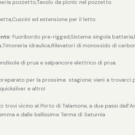
neria pozzetto,Tavolo da picnic nel pozzetto
cetta,Cuscini ed estensione per il letto
ento
: Fuoribordo pre-rigged,Sistema singola batteria
a,Timoneria idraulica,Rilevatori di monossido di carbon
ndisole di prua e salpancore elettrico di prua.
reparato per la prossima stagione; vieni a trovarci
quicksilver e altro!
i trovi vicino al Porto di Talamone, a due passi dall’A
emma e dalle bellissime Terme di Saturnia