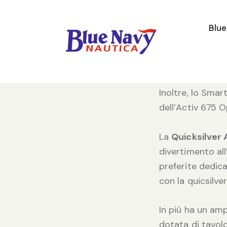
Blu
Quello della Q
distinguersi.Co
sue molteplici f
Inoltre, lo Smart
dell’Activ 675 O
La
Quicksilver
divertimento all
preferite dedica
con la quicsilve
In più ha un amp
dotata di tavolo