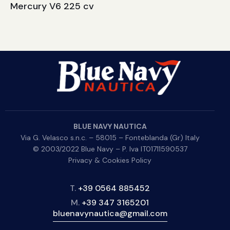
Mercury V6 225 cv
BLUE NAVY NAUTICA
Via G. Velasco s.n.c. – 58015 – Fonteblanda (Gr) Italy
© 2003/2022 Blue Navy – P. Iva IT01711590537
Privacy & Cookies Policy
T.
+39 0564 885452
M.
+39 347 3165201
bluenavynautica@gmail.com