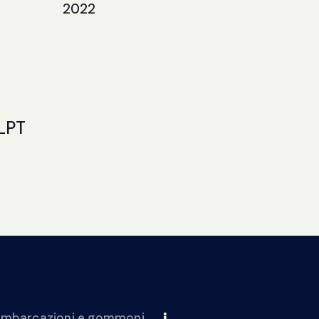
2022
LPT
 imbarcazioni e gommoni