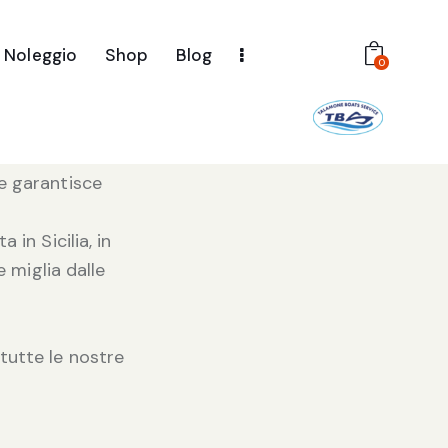
Noleggio
Shop
Blog
a una
0
ità dei suoi
he garantisce
in Sicilia, in
e miglia dalle
tutte le nostre