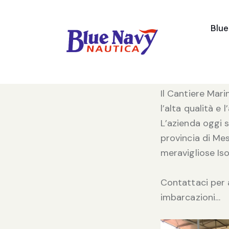
Blu
Marinello Eden 
produzione total
prodotti.
Il Cantiere Mar
l’alta qualità e 
L’azienda oggi s
provincia di Mes
meravigliose Iso
Contattaci per 
imbarcazioni…