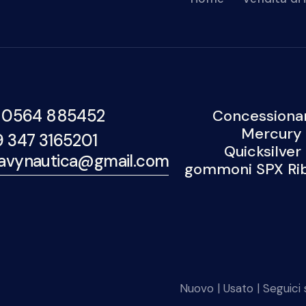
 0564 885452
Concessionar
Mercury 
9 347 3165201
Quicksilver
avynautica@gmail.com
gommoni SPX Rib,
Nuovo
|
Usato
| Seguici s