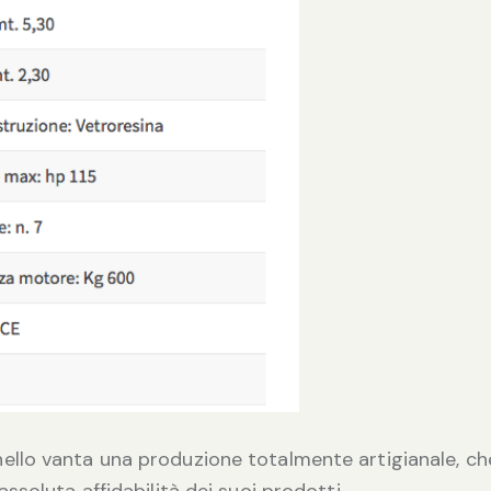
inello vanta una produzione totalmente artigianale, c
l’assoluta affidabilità dei suoi prodotti…