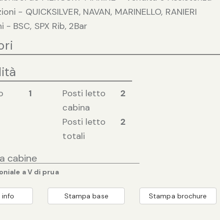
zioni - QUICKSILVER, NAVAN, MARINELLO, RANIERI
- BSC, SPX Rib, 2Bar
ori
ità
o
1
Posti letto
2
cabina
Posti letto
2
totali
ia cabine
niale a V di prua
 info
Stampa base
Stampa brochure