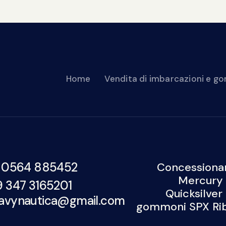
Home
Vendita di imbarcazioni e 
Compravendita di imbarcazioni usate
Contatti
 0564 885452
Concessionar
Mercury 
9 347 3165201
Quicksilver
avynautica@gmail.com
gommoni SPX Rib,