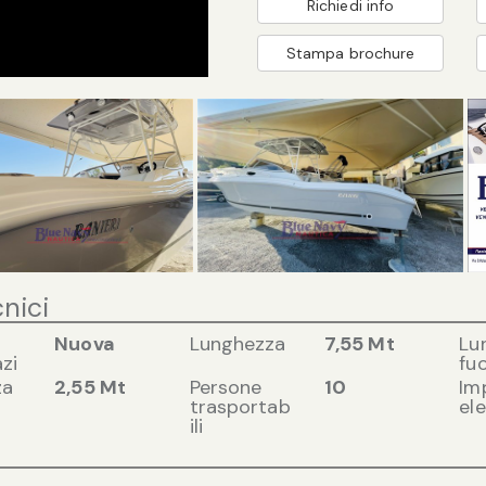
Richiedi info
Stampa brochure
cnici
Nuova
Lunghezza
7,55 Mt
Lu
zi
fuo
za
2,55 Mt
Persone
10
Im
trasportab
ele
ili