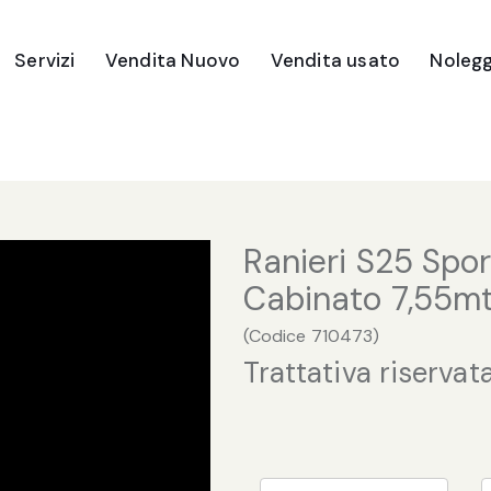
Servizi
Vendita Nuovo
Vendita usato
Nolegg
Imbarcazioni
Gommoni
Motori Fuori Bordo
Ranieri S25 Spor
Ricambi e Accessori
Cabinato 7,55m
(
Codice
710473
)
Trattativa riservat