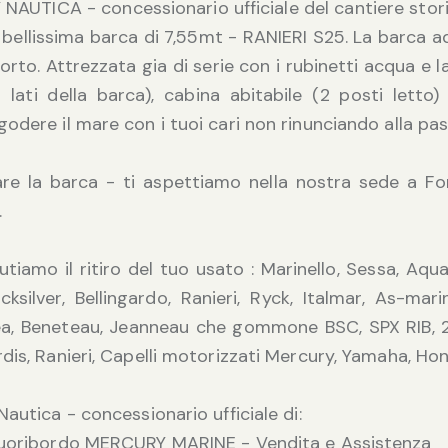
NAUTICA - concessionario ufficiale del cantiere stor
bellissima barca di 7,55mt - RANIERI S25. La barca a
orto. Attrezzata gia di serie con i rubinetti acqua e l
i lati della barca), cabina abitabile (2 posti lett
odere il mare con i tuoi cari non rinunciando alla pas
nare la barca - ti aspettiamo nella nostra sede a 
.
alutiamo il ritiro del tuo usato : Marinello, Sessa, Aq
cksilver, Bellingardo, Ranieri, Ryck, Italmar, As-mar
ea, Beneteau, Jeanneau che gommone BSC, SPX RIB, 2
dis, Ranieri, Capelli motorizzati Mercury, Yamaha, Hon
Nautica - concessionario ufficiale di:
Fuoribordo MERCURY MARINE - Vendita e Assistenza