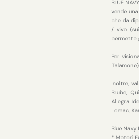
BLUE NAVY 
vende una 
che da dip
/ vivo (su
permette g
Per visio
Talamone)
Inoltre, v
Brube, Qui
Allegra Id
Lomac, Kar
Blue Navy 
* Motori 