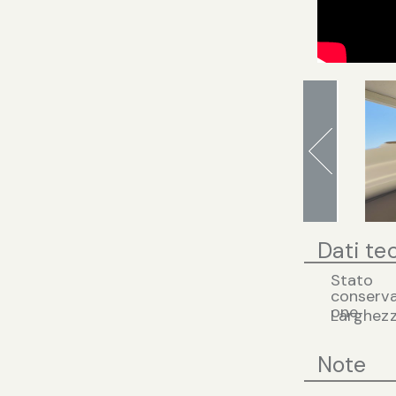
Dati te
Stato
conserva
one
Larghez
Note