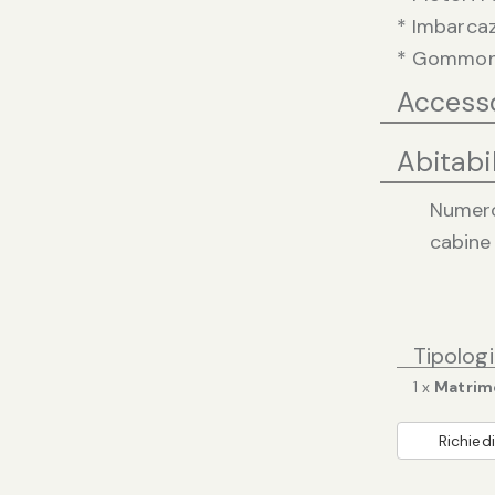
* Imbarca
* Gommoni 
Access
Abitabil
Numer
cabine
Tipolog
1 x
Matrimo
Richiedi