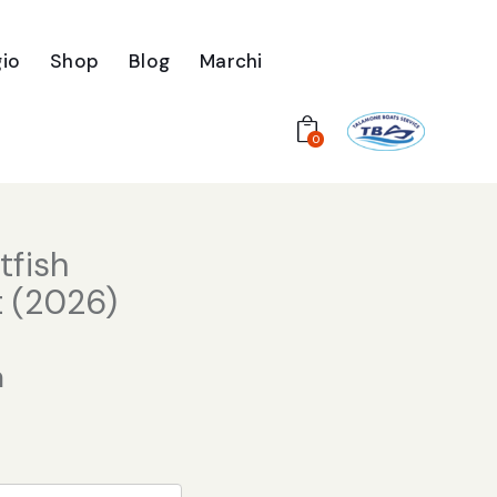
io
Shop
Blog
Marchi
0
tfish
t (2026)
a