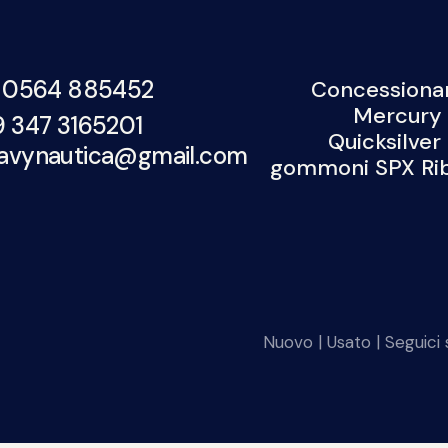
Contatti
 0564 885452
Concessionar
Mercury 
9 347 3165201
Quicksilver
avynautica@gmail.com
gommoni SPX Rib,
Nuovo
|
Usato
| Seguici s