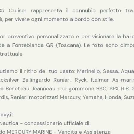
05 Cruiser rappresenta il connubio perfetto t
tà, per vivere ogni momento a bordo con stile.
lior preventivo personalizzato e per visionare la barc
de a Fonteblanda GR (Toscana). Le foto sono dimo
trattuale.
alutiamo il ritiro del tuo usato: Marinello, Sessa, Aqu
cksilver Bellingardo Ranieri, Ryck, Italmar As-mar
dea Beneteau Jeanneau che gommone BSC, SPX RIB, 2B
dis, Ranieri motorizzati Mercury, Yamaha, Honda, Suzu
avy.it
Nautica - concessionario ufficiale di:
rdo MERCURY MARINE - Vendita e Assistenza