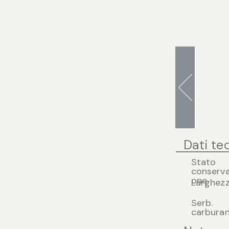
Dati te
Stato
conserva
one
Larghez
Serb.
carbura