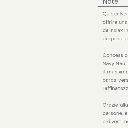
Note
Quicksilve
offrire un
dal relax 
dei princi
Concessio
Navy Nauti
il massimo
barca vers
raffinatez
Grazie all
persone, è
o divertim