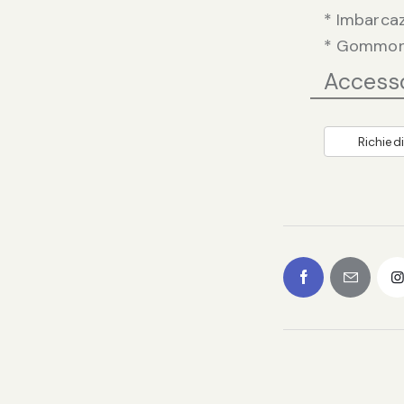
* Imbarcaz
* Gommoni
Access
Richiedi