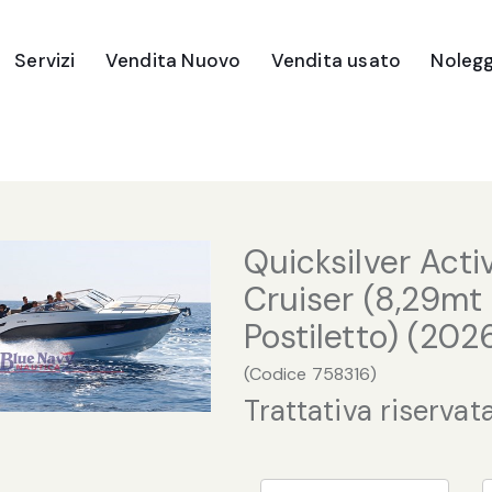
Servizi
Vendita Nuovo
Vendita usato
Nolegg
Imbarcazioni
Gommoni
Motori Fuori Bordo
Quicksilver Act
Ricambi e Accessori
Cruiser (8,29mt 
Postiletto) (202
(
Codice
758316
)
Trattativa riservat