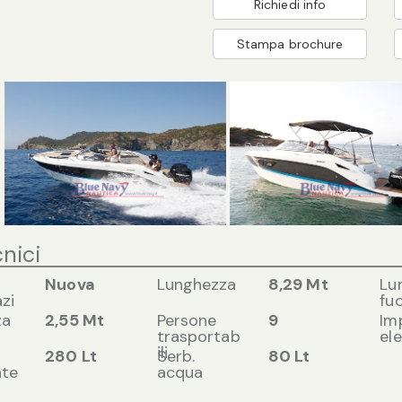
Richiedi info
Stampa brochure
cnici
Nuova
Lunghezza
8,29 Mt
Lu
zi
fuo
za
2,55 Mt
Persone
9
Im
trasportab
ele
ili
280 Lt
Serb.
80 Lt
nte
acqua