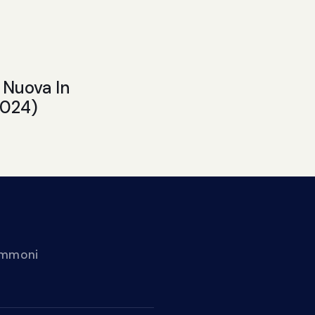
 Nuova In
2024)
gommoni
Noleggio
Blog