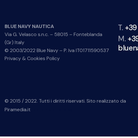
T.
+39
BLUE NAVY NAUTICA
Via G. Velasco s.n.c. – 58015 – Fonteblanda
M.
+3
(Gr) Italy
bluen
© 2003/2022 Blue Navy – P. Iva IT01711590537
Privacy & Cookies Policy
© 2015 / 2022. Tutti i diritti riservati. Sito realizzato da
Piramedia.it
repliche di orologi