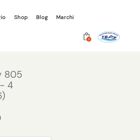
io
Shop
Blog
Marchi
0
iv 805
- 4
6)
a