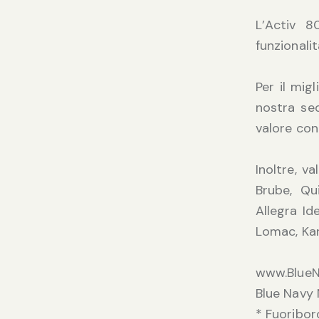
L’Activ 8
funzionali
Per il mig
nostra se
valore con
Inoltre, v
Brube, Qui
Allegra I
Lomac, Kar
www.BlueN
Blue Navy 
* Fuoribo