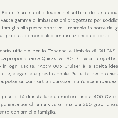
r Boats è un marchio leader nel settore della nautic
a vasta gamma di imbarcazioni progettate per soddisf
in famiglia alla pesca sportiva. Il marchio fa parte de
pali produttori mondiali di imbarcazioni da diporto.
nario ufficiale per la Toscana e Umbria di QUICKS
ca propone barca Quicksilver 805 Cruiser: progettato
 in ogni uscita, l’Activ 805 Cruiser è la scelta ide
atile, elegante e prestazionale. Perfetta per crociere
za, potenza, comfort e sicurezza in un’unica imbarcazi
a possibilità di installare un motore fino a 400 CV e 
 pensata per chi ama vivere il mare a 360 gradi: che si
ento con amici e famiglia.