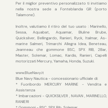
Per il miglior preventivo personalizzato ti invitiamo
nella nostra sede a Fonteblanda GR (porto
Talamone).
Inoltre, valutiamo il ritiro del tuo usato : Marinello,
Sessa, Aquabat, Aquamar, Bluline Brube,
Quicksilver, Bellingardo, Ranieri, Ryck, Italmar, As-
marine Salmeri, Trimarchi Allegra Idea, Beneteau,
Jeanneau che gommone BSC, SPX RIB, 2Bar,
Master, Solemar, Lomac, Kardis, Ranieri, Capelli
motorizzati Mercury, Yamaha, Honda, Suzuki.
www.BlueNavy.it
Blue Navy Nautica - concessionario ufficiale di:
* Fuoribordo MERCURY MARINE - Vendita e
Assistenza
* Imbarcazioni - QUICKSILVER , NAVAN , MARINELLO,
RANIERI
* Gommoni - BSC, SPX Rib, Solemar