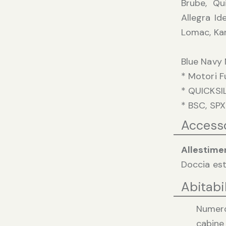
Brube, Qui
Allegra I
Lomac, Kar
Blue Navy 
* Motori 
* QUICKSI
* BSC, SPX
Access
Allestime
Doccia est
Abitabil
Numer
cabine