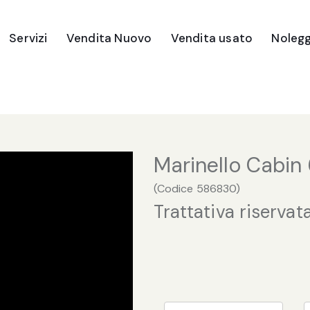
Servizi
Vendita Nuovo
Vendita usato
Nolegg
Imbarcazioni
Gommoni
Motori Fuori Bordo
Marinello Cabin
Ricambi e Accessori
(
Codice
586830
)
Trattativa riservat