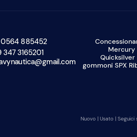
Compravendita di imbarcazioni usate
Contatti
 0564 885452
Concessionar
Mercury 
9 347 3165201
Quicksilver
avynautica@gmail.com
gommoni SPX Rib,
Nuovo
|
Usato
| Seguici s