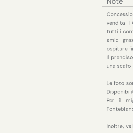
Note
Concessio
vendita il
tutti i co
amici gra
ospitare f
Il prendis
una scafo
Le foto so
Disponibil
Per il mi
Fonteblan
Inoltre, v