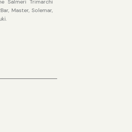
ine Salmeri Trimarchi
ar, Master, Solemar,
ki.