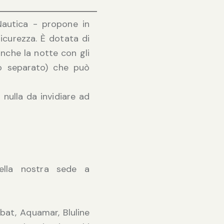
 Nautica - propone in
icurezza. È dotata di
anche la notte con gli
no separato) che può
 nulla da invidiare ad
nella nostra sede a
abat, Aquamar, Bluline