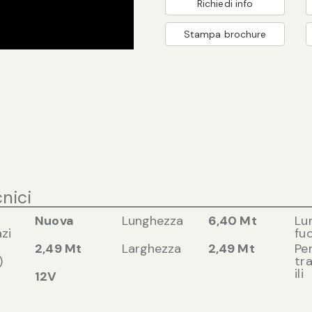
Richiedi info
Stampa brochure
cnici
Nuova
Lunghezza
6,40 Mt
Lu
zi
fuo
2,49 Mt
Larghezza
2,49 Mt
Pe
)
tr
ili
12V