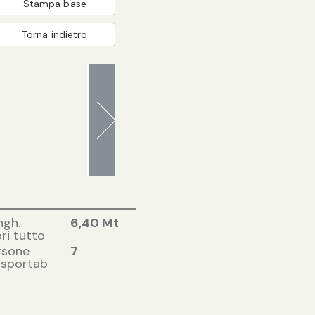
Stampa base
Torna indietro
ngh.
6,40 Mt
ri tutto
rsone
7
asportab