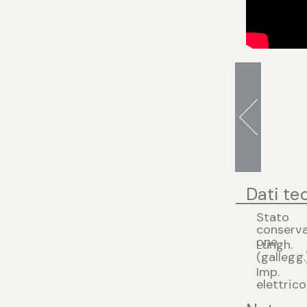
Dati te
Stato
conserva
one
Lungh.
(gallegg.
Imp.
elettrico