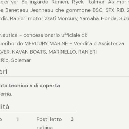
cksilver Bellingardo Ranieri, Ryck, Italmar As-mar
dea Beneteau Jeanneau che gommone BSC, SPX RIB, 2B
dis, Ranieri motorizzati Mercury, Yamaha, Honda, Suzu
Nautica - concessionario ufficiale di:
Fuoribordo MERCURY MARINE - Vendita e Assistenza
LVER, NAVAN BOATS, MARINELLO, RANIERI
 Rib, Solemar
ori
nto tecnico e di coperta
erna.
ità
o
1
Posti letto
3
cabina