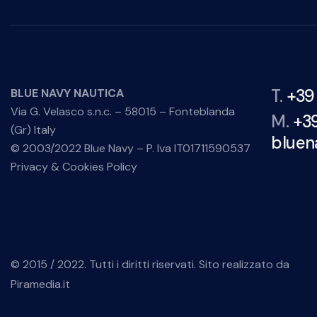
T.
+39
BLUE NAVY NAUTICA
Via G. Velasco s.n.c. – 58015 – Fonteblanda
M.
+3
(Gr) Italy
bluen
© 2003/2022 Blue Navy – P. Iva IT01711590537
Privacy & Cookies Policy
© 2015 / 2022. Tutti i diritti riservati. Sito realizzato da
Piramedia.it
repliche di orologi