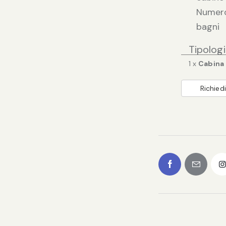
Numer
bagni
Tipolog
1 x
Cabina
Richiedi