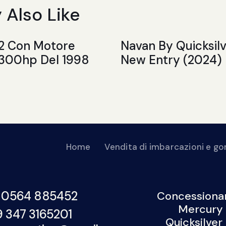
 Also Like
.2 Con Motore
Navan By Quicksil
 300hp Del 1998
New Entry (2024)
Home
Vendita di imbarcazioni e 
Compravendita di imbarcazioni usate
Contatti
 0564 885452
Concessionar
Mercury 
9 347 3165201
Quicksilver