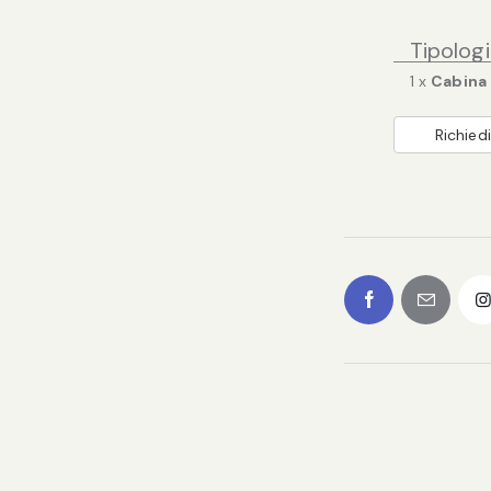
Tipolog
1 x
Cabina
Richiedi