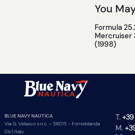
You May
Formula 25
Mercruiser
(1998)
T.
+39
BLUE NAVY NAUTICA
Via G. Velasco s.n.c. – 58015 – Fonteblanda
M.
+3
(Gr) Italy