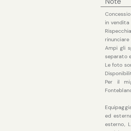
Note
Concession
in vendita 
Rispecchia
rinunciare 
Ampi gli s
separato e
Le foto so
Disponibil
Per il mi
Fonteblan
Equipaggia
ed esterna
esterno, 