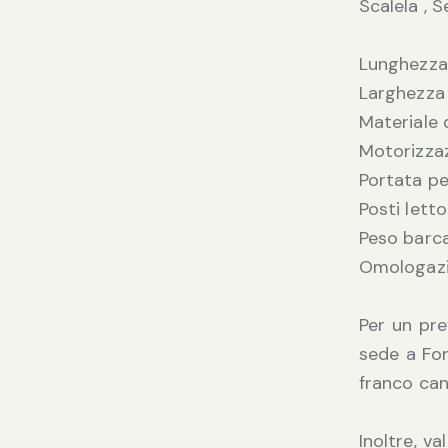
Scalela , 
Lunghezza f
Larghezza f
Materiale 
Motorizzaz
Portata pe
Posti letto
Peso barc
Omologaz
Per un pre
sede a Fon
franco can
Inoltre, v