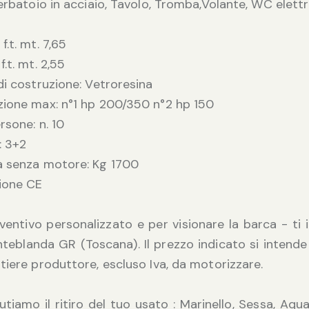
Serbatoio in acciaio, Tavolo, Tromba,Volante, WC elettr
.t. mt. 7,65
.t. mt. 2,55
di costruzione: Vetroresina
ione max: n°1 hp 200/350 n°2 hp 150
rsone: n. 10
: 3+2
a senza motore: Kg 1700
ione CE
ventivo personalizzato e per visionare la barca - ti 
teblanda GR (Toscana). Il prezzo indicato si intende
tiere produttore, escluso Iva, da motorizzare.
alutiamo il ritiro del tuo usato : Marinello, Sessa, Aq