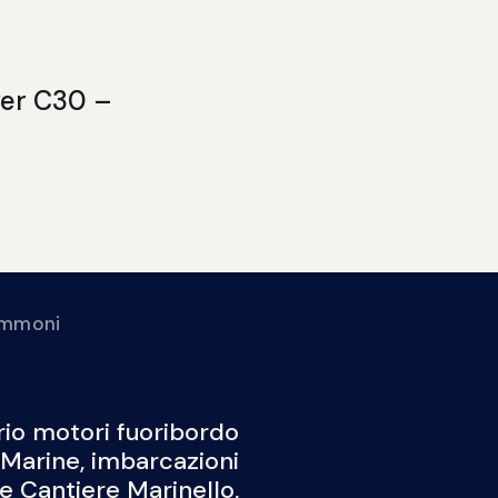
ver C30 –
gommoni
Noleggio
Blog
io motori fuoribordo
Marine, imbarcazioni
 e Cantiere Marinello,