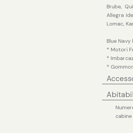
Brube, Qui
Allegra Id
Lomac, Kar
Blue Navy 
* Motori 
* Imbarca
* Gommoni 
Access
Abitabil
Numer
cabine