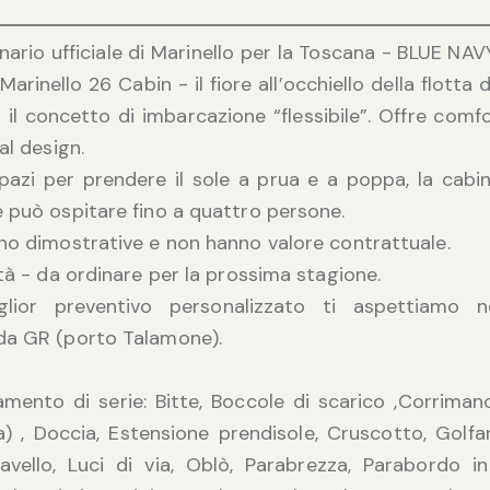
ario ufficiale di Marinello per la Toscana - BLUE N
Marinello 26 Cabin - il fiore all’occhiello della flotta 
 il concetto di imbarcazione “flessibile”. Offre comf
al design.
pazi per prendere il sole a prua e a poppa, la cab
 può ospitare fino a quattro persone.
no dimostrative e non hanno valore contrattuale.
ità - da ordinare per la prossima stagione.
glior preventivo personalizzato ti aspettiamo 
da GR (porto Talamone).
mento di serie: Bitte, Boccole di scarico ,Corrimano
) , Doccia, Estensione prendisole, Cruscotto, Golfar
Lavello, Luci di via, Oblò, Parabrezza, Parabordo 