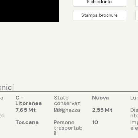
Richiedi info
Stampa brochure
cnici
ia
C -
Stato
Nuova
Lu
Litoranea
conservazi
one
7,65 Mt
Larghezza
2,55 Mt
Di
to
nt
Toscana
Persone
10
Im
trasportab
ele
ili