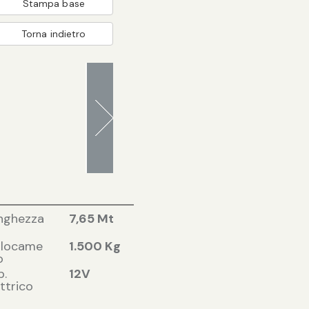
Stampa base
Torna indietro
nghezza
7,65 Mt
slocame
1.500 Kg
o
p.
12V
ttrico