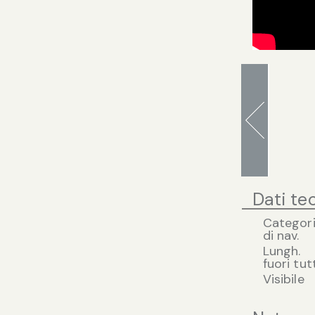
Dati te
Categor
di nav.
Lungh.
fuori tut
Visibile