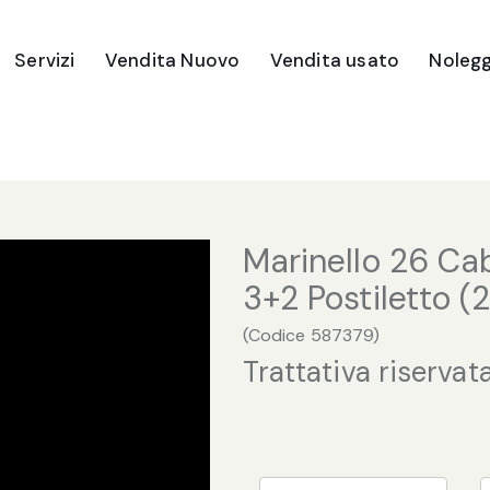
Servizi
Vendita Nuovo
Vendita usato
Nolegg
Imbarcazioni
Gommoni
Motori Fuori Bordo
Marinello 26 Ca
Ricambi e Accessori
3+2 Postiletto (
(
Codice
587379
)
Trattativa riservat