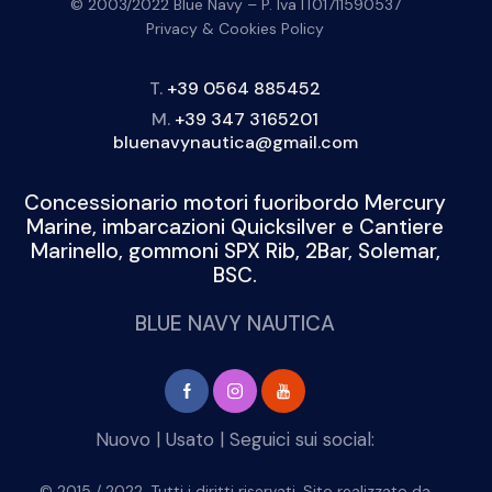
© 2003/2022 Blue Navy – P. Iva IT01711590537
Privacy & Cookies Policy
T.
+39 0564 885452
M.
+39 347 3165201
bluenavynautica@gmail.com
Concessionario motori fuoribordo Mercury
Marine, imbarcazioni Quicksilver e Cantiere
Marinello, gommoni SPX Rib, 2Bar, Solemar,
BSC.
BLUE NAVY NAUTICA
Nuovo
|
Usato
| Seguici sui social:
© 2015 / 2022. Tutti i diritti riservati. Sito realizzato da