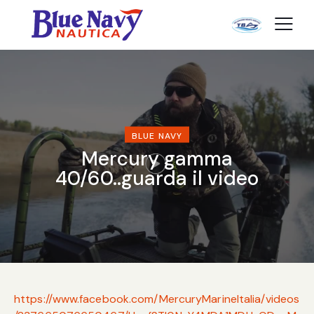
BLUE NAVY
Mercury gamma
40/60..guarda il video
https://www.facebook.com/MercuryMarineItalia/videos