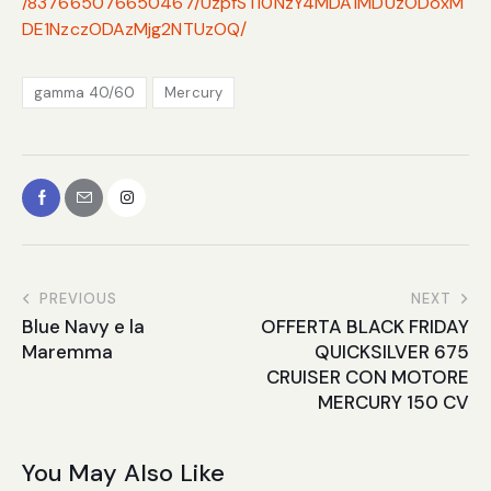
/837665076650467/UzpfSTI0NzY4MDA1MDUzODoxM
DE1NzczODAzMjg2NTUzOQ/
gamma 40/60
Mercury
PREVIOUS
NEXT
Blue Navy e la
OFFERTA BLACK FRIDAY
Maremma
QUICKSILVER 675
CRUISER CON MOTORE
MERCURY 150 CV
You May Also Like