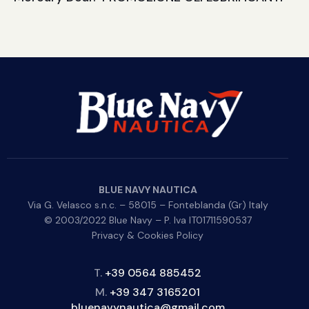
BLUE NAVY NAUTICA
Via G. Velasco s.n.c. – 58015 – Fonteblanda (Gr) Italy
© 2003/2022 Blue Navy – P. Iva IT01711590537
Privacy & Cookies Policy
T.
+39 0564 885452
M.
+39 347 3165201
bluenavynautica@gmail.com