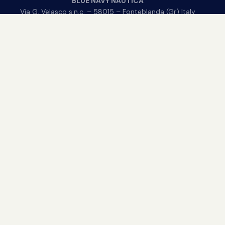
BLUE NAVY NAUTICA
Via G. Velasco s.n.c. – 58015 – Fonteblanda (Gr) Italy
© 2003/2022 Blue Navy – P. Iva IT01711590537
Privacy & Cookies Policy
T.
+39 0564 885452
M.
+39 347 3165201
bluenavynautica@gmail.com
Concessionario motori fuoribordo Mercury
Marine, imbarcazioni Quicksilver e Cantiere
Marinello, gommoni SPX Rib, 2Bar, Solemar,
BSC.
BLUE NAVY NAUTICA
Nuovo
|
Usato
| Seguici sui social: