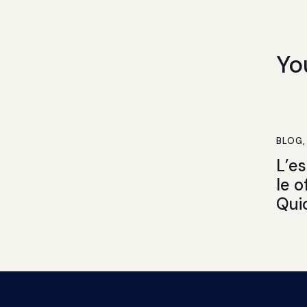
Yo
BLOG
L’e
le o
Qui