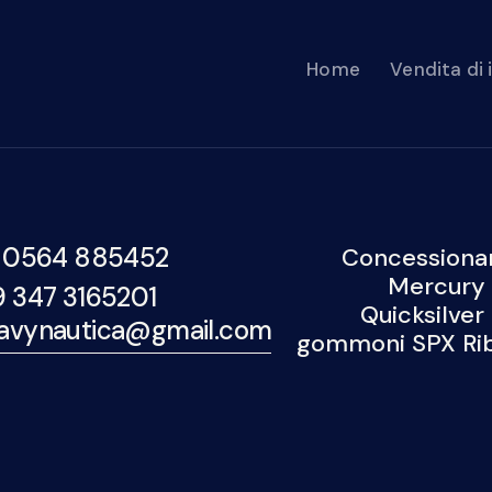
Home
Vendita di
 0564 885452
Concessionar
Mercury 
9 347 3165201
Quicksilver
avynautica@gmail.com
gommoni SPX Rib,