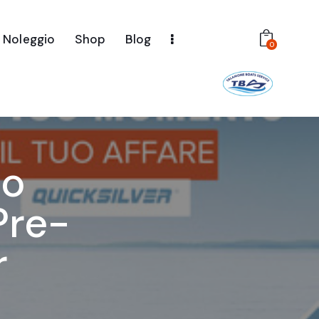
Noleggio
Shop
Blog
0
uo
Pre-
r