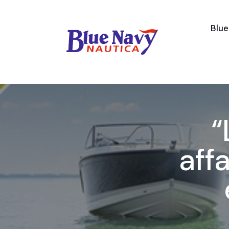
Blu
“
aff