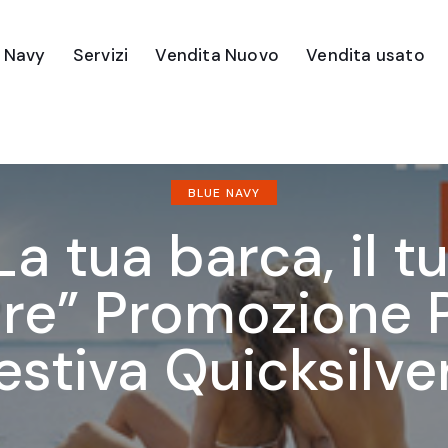
e Navy
Servizi
Vendita Nuovo
Vendita usato
BLUE NAVY
La tua barca, il t
are” Promozione 
estiva Quicksilve