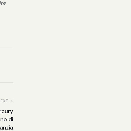
ire
NEXT
rcury
no di
anzia