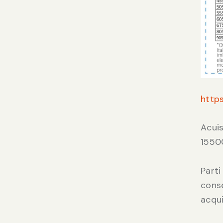
https
Acuis
1550
Parti
conse
acqui