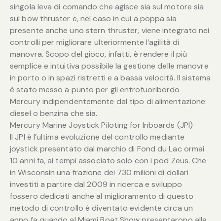
singola leva di comando che agisce sia sul motore sia
sul bow thruster e, nel caso in cui a poppa sia
presente anche uno stern thruster, viene integrato nei
controlli per migliorare ulteriormente l’agilità di
manovra. Scopo del gioco, infatti, è rendere il più
semplice e intuitiva possibile la gestione delle manovre
in porto o in spazi ristretti e a bassa velocità. Il sistema
è stato messo a punto per gli entrofuoribordo
Mercury indipendentemente dal tipo di alimentazione:
diesel o benzina che sia.
Mercury Marine Joystick Piloting for Inboards (JPI)
Il JPI è l’ultima evoluzione del controllo mediante
joystick presentato dal marchio di Fond du Lac ormai
10 anni fa, ai tempi associato solo con i pod Zeus. Che
in Wisconsin una frazione dei 730 milioni di dollari
investiti a partire dal 2009 in ricerca e sviluppo
fossero dedicati anche al miglioramento di questo
metodo di controllo è diventato evidente circa un
anno fa quando al Miami Boat Show presentarono alla